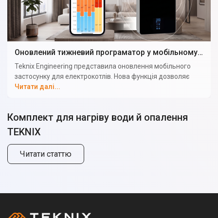
Оновлений тижневий програматор у мобільному застосунку електрокотла TEKNIX
Teknix Engineering представила оновлення мобільного
застосунку для електрокотлів. Нова функція дозволяє
налаштовувати індивідуальний графік температури для
Читати далі...
опалення та гарячої води на кожен день тижня, що
допомагає ефективніше використовувати
Комплект для нагріву води й опалення
електроенергію та знижувати витрати.
TEKNIX
Читати статтю