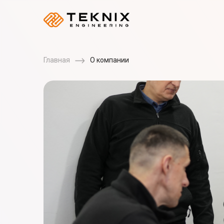
Главная
О компании
Компания
S PLUSZ K TECHNIK 
Основана в 2013 году в Венгрии, наша компани
производстве умных электрических котлов. Эт
команды экспертов, которые на протяжении мн
компоненты и аксессуары многочисленным пр
поставщикам отопительного оборудования. С 