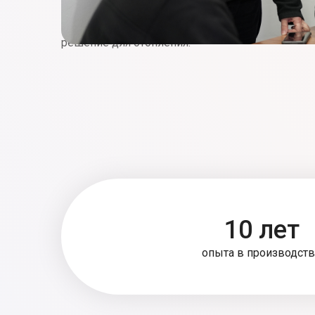
большим багажом знаний наша компания отпра
создать экологически чистое, технологически 
решение для отопления.
10 лет
опыта в производст