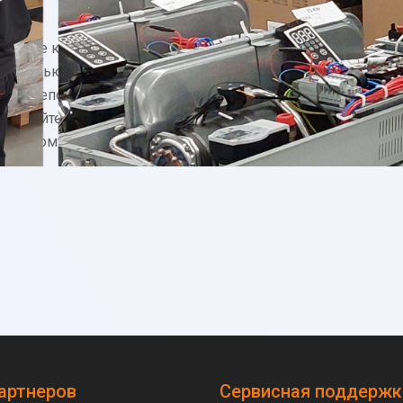
ические котлы; мы
 помощью наших
йна и непоколебимой
единяйтесь к нам в этом
стильному будущему.
артнеров
Сервисная поддержк