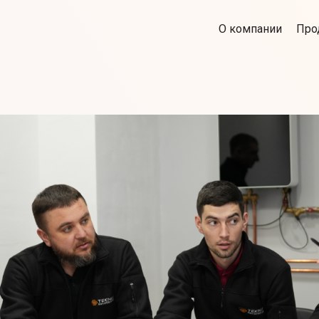
О компании
Про
KFT
я является новатором в
о путешествие началось с
огих лет поставляли
оизводителям котлов и
этим богатым опытом и