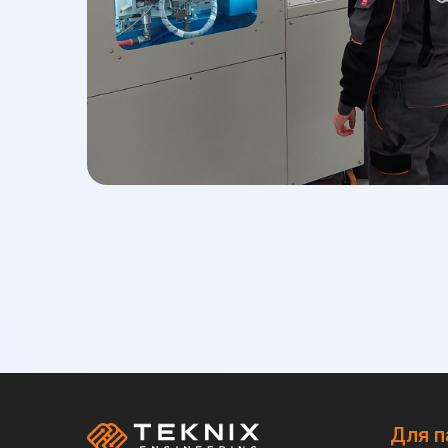
дизайн продукта в индустрии в 2023 году.
В TEKNIX мы не просто создаем умные электр
формируем будущее отопительных решений с
передовых технологий, исключительного диза
приверженности устойчивому развитию. Присо
путешествии к более умному, экологичному и 
Для п