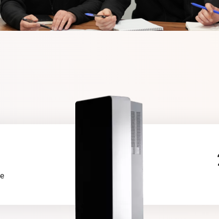
вилась с четким видением:
передовое и стильное
ве