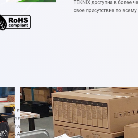
TEKNIX доступна в более ч
свое присутствие по всему
ство с известной
ого и стильного дизайна
ело к созданию модели
ed Dot Award за лучший