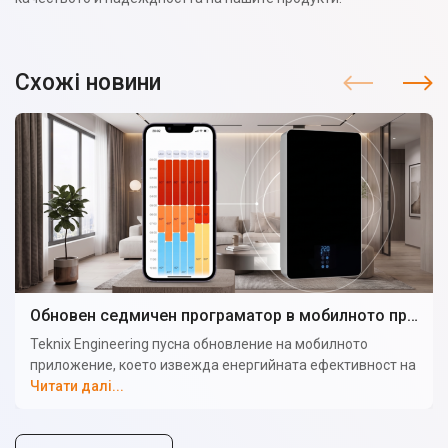
Схожі новини
Обновен седмичен програматор в мобилното приложение на електрическия котел TEKNIX
Teknix Engineering пусна обновление на мобилното
приложение, което извежда енергийната ефективност на
електрическите котли на ново ниво. Потребителят вече
Читати далі...
може да зададе индивидуален температурен график за
всеки ден от седмицата както за отопление, така и за