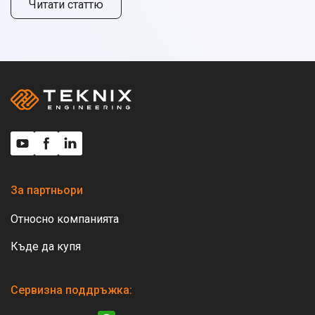
топла вода (при наличие на бойлер с индиректно
Читати статтю
подгряване). Котелът работи на пълна мощност само
когато това е наистина необходимо и не изразходва
електроенергия излишно.
За партньори
Относно компанията
Къде да купя
Сервизна поддръжка: