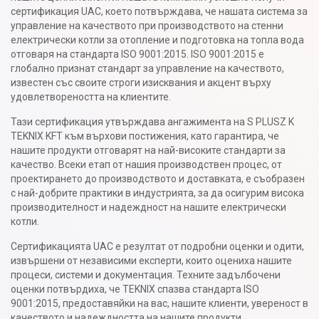
сертификация UAC, което потвърждава, че нашата система за
управление на качеството при производството на стенни
електрически котли за отопление и подготовка на топла вода
отговаря на стандарта ISO 9001:2015. ISO 9001:2015 е
глобално признат стандарт за управление на качеството,
известен със своите строги изисквания и акцент върху
удовлетвореността на клиентите.
Тази сертификация утвърждава ангажимента на S PLUSZ K
TEKNIX KFT към върхови постижения, като гарантира, че
нашите продукти отговарят на най-високите стандарти за
качество. Всеки етап от нашия производствен процес, от
проектирането до производството и доставката, е съобразен
с най-добрите практики в индустрията, за да осигурим висока
производителност и надеждност на нашите електрически
котли.
Сертификацията UAC е резултат от подробни оценки и одити,
извършени от независими експерти, които оцениха нашите
процеси, системи и документация. Техните задълбочени
оценки потвърдиха, че TEKNIX спазва стандарта ISO
9001:2015, предоставяйки на вас, нашите клиенти, увереност в
качеството и надеждността на нашите продукти.