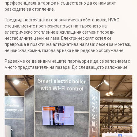
преференциална тарифа и съществено да се намалят
разходите за отопление.
Предвид настоящата геополитическа обстановка, HVAC
специалистите прогнозират ръст на търсенето на
електрическо отопление в жилищния сегмент поради
нестабилните цени на газа. Електрическият котел се
превръща в практична алтернатива на газа: лесен за монтаж,
не изисква комин, газова връзка или редовно обслужване.
Радвахме се да видим нашите партньори и да се запознаем с
много представители на пазара. До следващото изложение!