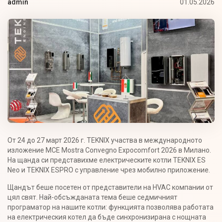
01.05.2026
admin
От 24 до 27 март 2026 г. TEKNIX участва в международното
изложение MCE Mostra Convegno Expocomfort 2026 в Милано.
На щанда си представихме електрическите котли TEKNIX ES
Neo и TEKNIX ESPRO с управление чрез мобилно приложение.
Щандът беше посетен от представители на HVAC компании от
цял свят. Най-обсъжданата тема беше седмичният
програматор на нашите котли: функцията позволява работата
на електрическия котел да бъде синхронизирана с нощната