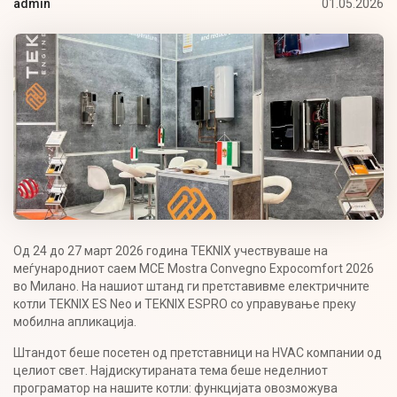
01.05.2026
admin
Од 24 до 27 март 2026 година TEKNIX учествуваше на
меѓународниот саем MCE Mostra Convegno Expocomfort 2026
во Милано. На нашиот штанд ги претставивме електричните
котли TEKNIX ES Neo и TEKNIX ESPRO со управување преку
мобилна апликација.
Штандот беше посетен од претставници на HVAC компании од
целиот свет. Најдискутираната тема беше неделниот
програматор на нашите котли: функцијата овозможува