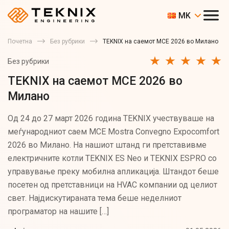
MK
Почетна
Без рубрики
TEKNIX на саемот MCE 2026 во Милано
Без рубрики
TEKNIX на саемот MCE 2026 во
Милано
Од 24 до 27 март 2026 година TEKNIX учествуваше на
меѓународниот саем MCE Mostra Convegno Expocomfort
2026 во Милано. На нашиот штанд ги претставивме
електричните котли TEKNIX ES Neo и TEKNIX ESPRO со
управување преку мобилна апликација. Штандот беше
посетен од претставници на HVAC компании од целиот
свет. Најдискутираната тема беше неделниот
програматор на нашите […]