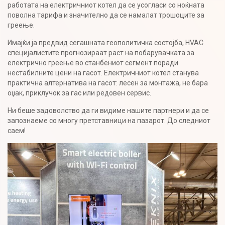
работата на електричниот котел да се усогласи со ноќната
поволна тарифа и значително да се намалат трошоците за
греење.
Имајќи ја предвид сегашната геополитичка состојба, HVAC
специјалистите прогнозираат раст на побарувачката за
електрично греење во станбениот сегмент поради
нестабилните цени на гасот. Електричниот котел станува
практична алтернатива на гасот: лесен за монтажа, не бара
оџак, приклучок за гас или редовен сервис.
Ни беше задоволство да ги видиме нашите партнери и да се
запознаеме со многу претставници на пазарот. До следниот
саем!