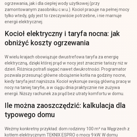
ogrzewania, jak i dla ciepłej wody użytkowej (przy
zamontowanym zasobniku c.w.u.). Kocioł pracuje na pełnej mocy
tylko wtedy, gdy jest to rzeczywiście potrzebne, i nie marnuje
energii elektrycznej.
Kocioł elektryczny i taryfa nocna: jak
obniżyć koszty ogrzewania
W wielu krajach obowiązuje dwustrefowa taryfa za energię
elektryczną, dzięki której prąd w nocy jest znacznie tańszy niż w
dzień. Różnica potrafi sięgać nawet dwukrotności. Programator
pozwala przesunąć główne obciążenie kotła na godziny nocne,
kiedy taryfa jest najniższa. Kocioł wykonuje swoją główną pracę w
nocy na taniej taryfie, a w ciągu dnia praktycznie nie zużywa
energii. Niższy rachunek za prąd bez utraty komfortu w domu.
Ile można zaoszczędzić: kalkulacja dla
typowego domu
Weźmy konkretny przykład: dom rodzinny 100 m² na Węgrzech z
kotłem elektrycznym TEKNIX ESPRO o mocy 9 kW. W domu