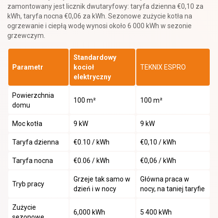
zamontowany jest licznik dwutaryfowy: taryfa dzienna €0,10 za
kWh, taryfa nocna €0,06 za kWh. Sezonowe zużycie kotła na
ogrzewanie i ciepłą wodę wynosi około 6 000 kWh w sezonie
grzewczym.
Standardowy
Parametr
kocioł
TEKNIX ESPRO
elektryczny
Powierzchnia
100 m²
100 m²
domu
Moc kotła
9 kW
9 kW
Taryfa dzienna
€0.10 / kWh
€0,10 / kWh
Taryfa nocna
€0.06 / kWh
€0,06 / kWh
Grzeje tak samo w
Główna praca w
Tryb pracy
dzień i w nocy
nocy, na taniej taryfie
Zużycie
6,000 kWh
5 400 kWh
sezonowe