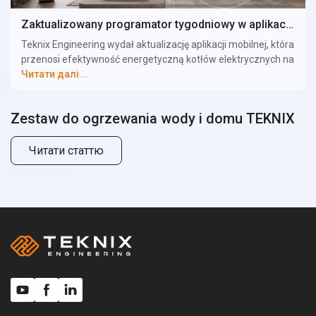
Zaktualizowany programator tygodniowy w aplikacji mobilnej kotła elektrycznego TEKNIX
Teknix Engineering wydał aktualizację aplikacji mobilnej, która
przenosi efektywność energetyczną kotłów elektrycznych na
nowy poziom. Użytkownik może teraz ustawić indywidualny
Читати далі...
harmonogram temperatury na każdy dzień tygodnia
zarówno dla ogrzewania, jak i ciepłej wody użytkowej (w
Zestaw do ogrzewania wody i domu TEKNIX
przypadku zastosowania zasobnika z pośrednim
podgrzewaniem). Kocioł pracuje z pełną mocą tylko wtedy,
gdy jest to naprawdę potrzebne, i nie zużywa energii
Читати статтю
elektrycznej bez potrzeby.