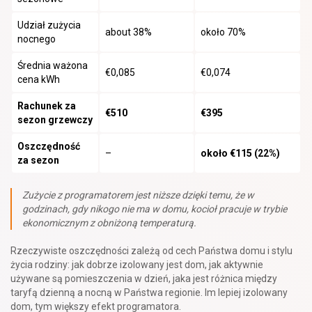
Udział zużycia
about 38%
około 70%
nocnego
Średnia ważona
€0,085
€0,074
cena kWh
Rachunek za
€510
€395
sezon grzewczy
Oszczędność
–
około €115 (22%)
za sezon
Zużycie z programatorem jest niższe dzięki temu, że w
godzinach, gdy nikogo nie ma w domu, kocioł pracuje w trybie
ekonomicznym z obniżoną temperaturą.
Rzeczywiste oszczędności zależą od cech Państwa domu i stylu
życia rodziny: jak dobrze izolowany jest dom, jak aktywnie
używane są pomieszczenia w dzień, jaka jest różnica między
taryfą dzienną a nocną w Państwa regionie. Im lepiej izolowany
dom, tym większy efekt programatora.