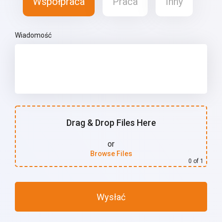
Współpraca
Praca
Inny
Wiadomość
Drag & Drop Files Here
or
Browse Files
0
of 1