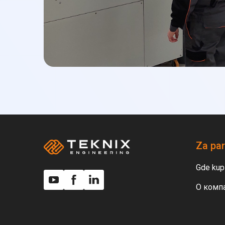
pametnijoj, zelenijoj i stilizovanijoj budućnosti.
Za par
Gde kupi
О комп