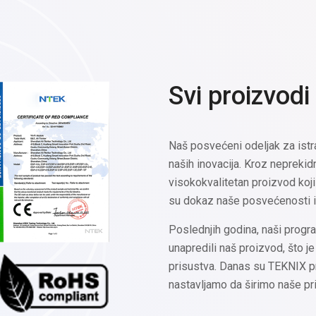
Svi proizvodi
Naš posvećeni odeljak za istr
naših inovacija. Kroz neprekidn
visokokvalitetan proizvod koji 
su dokaz naše posvećenosti iz
Poslednjih godina, naši progra
unapredili naš proizvod, što j
prisustva. Danas su TEKNIX pr
nastavljamo da širimo naše pr