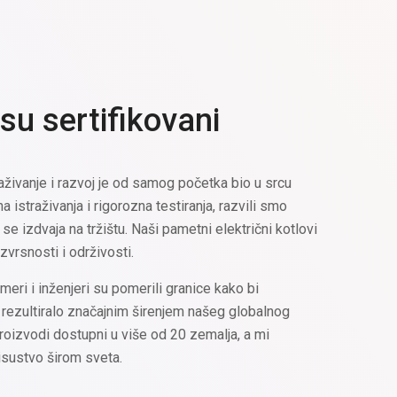
 su sertifikovani
aživanje i razvoj je od samog početka bio u srcu
a istraživanja i rigorozna testiranja, razvili smo
se izdvaja na tržištu. Naši pametni električni kotlovi
vrsnosti i održivosti.
meri i inženjeri su pomerili granice kako bi
e rezultiralo značajnim širenjem našeg globalnog
oizvodi dostupni u više od 20 zemalja, a mi
isustvo širom sveta.