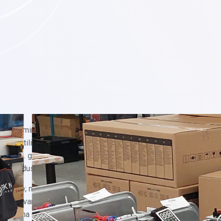
 sa renomiranim dizajnerskim
rne i stilizovane dizajne. Ova
je 2023. godine dobio
a u industriji.
kotlove; mi oblikujemo
iju, izvanredan dizajn i
nam se na ovom putu ka