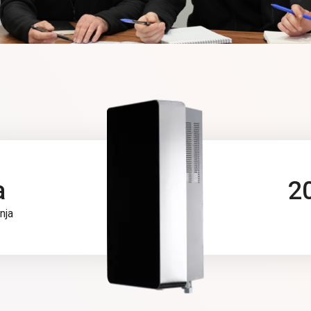
no rešenje za grejanje.
a
2
nja