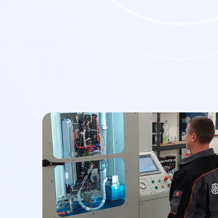
Ključni trenutak u našem razvoju bilo je partnerstvo
studijom, kako bismo našim klijentima ponudili mode
saradnja je dovela do stvaranja modela ESPRO, koji 
prestižnu nagradu Red Dot za najbolji dizajn proizvod
U TEKNIX-u, ne stvaramo samo pametne električne 
budućnost grejnih rešenja koristeći vrhunsku tehnolog
nepokolebljivu posvećenost održivosti. Pridružite 