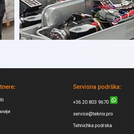
tnere:
Servisna podrška:
ti
+36 20 803 9670
анији
service@teknix.pro
Tehnichka podrska