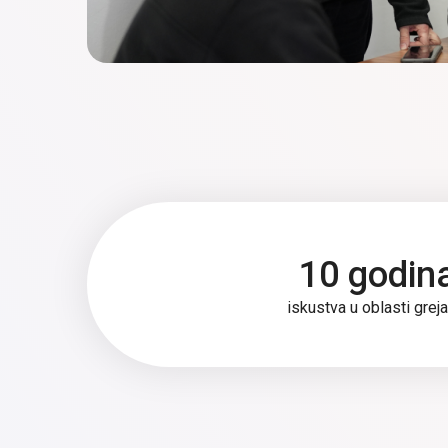
ekološki prihvatljivo, tehnološki napredno i stilizova
10 godin
iskustva u oblasti greja