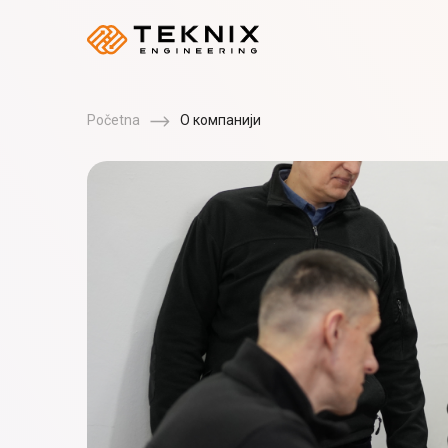
Početna
О компанији
Kompanija
S PLUSZ K TECHNIK 
Osnovana 2013. godine u Mađarskoj, naša kompanija
specijalizovan za pametne električne kotlove. Naš 
stručnjaka koji su godinama isporučivali komponen
proizvođačima kotlova i dobavljačima opreme za gr
iskustvom i širokim znanjem, naša kompanija je postav