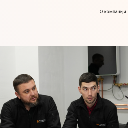
О компанији
KFT
 je inovativni proizvođač
put je počeo sa timom
te i dodatke mnogim
ejanje. Sa ovim bogatim
ila jasan cilj: da stvori