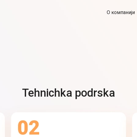
О компанији
Tehnichka podrska
02