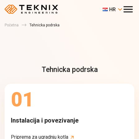
HR
Početna
Tehnicka podrska
Tehnicka podrska
01
Instalacija i povezivanje
Priprema za ugradnju kotla