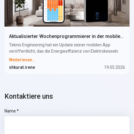
Aktualisierter Wochenprogrammierer in der mobilen App des TEKNIX Elektrokessels
Teknix Engineering hat ein Update seiner mobilen App
veröffentlicht, das die Energieeffizienz von Elektrokesseln
auf ein neues Niveau hebt. Nutzer können nun für jeden
Weiterlesen…
Wochentag individuelle Temperaturpläne sowohl für die
shkurat.irene
19.05.2026
Heizung als auch für die Warmwasserversorgung festlegen
(bei Verwendung eines indirekt beheizten Boilers). Der Kessel
arbeitet nur dann mit voller Leistung, wenn es wirklich
notwendig ist, und verschwendet keine elektrische Energie
Kontaktiere uns
unnötig.
Name *