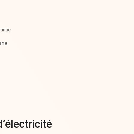
rantie
ans
électricité