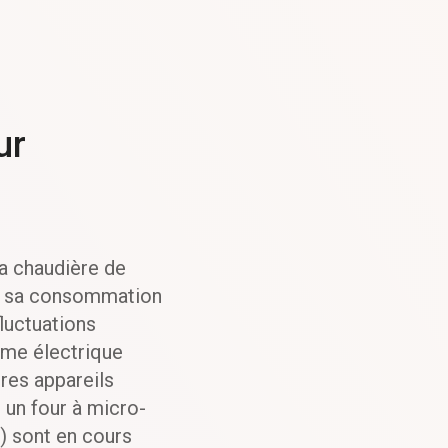
ur
la chaudière de
t sa consommation
fluctuations
ème électrique
res appareils
 un four à micro-
.) sont en cours