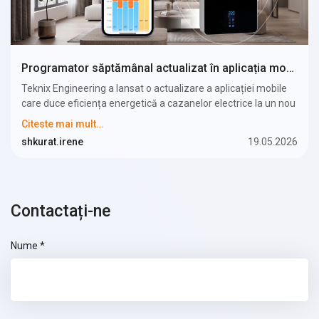
Programator săptămânal actualizat în aplicația mobilă a centralei electrice TEKNIX
Teknix Engineering a lansat o actualizare a aplicației mobile
care duce eficiența energetică a cazanelor electrice la un nou
nivel. Acum, utilizatorii pot seta un program individual de
Citeste mai mult…
temperatură pentru fiecare zi a săptămânii atât pentru
shkurat.irene
19.05.2026
încălzire, cât și pentru apa caldă menajeră (în cazul utilizării
unui boiler cu încălzire indirectă). Cazanul funcționează la
putere maximă doar atunci când este cu adevărat necesar și
nu consumă inutil energie electrică.
Contactați-ne
Nume *