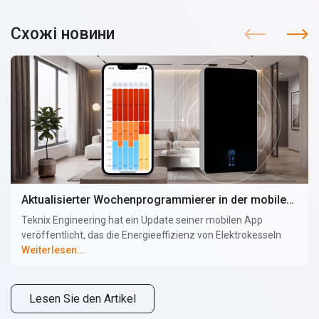
Схожі новини
Aktualisierter Wochenprogrammierer in der mobilen App des TEKNIX Elektrokessels
Teknix Engineering hat ein Update seiner mobilen App
veröffentlicht, das die Energieeffizienz von Elektrokesseln
auf ein neues Niveau hebt. Nutzer können nun für jeden
Weiterlesen...
Wochentag individuelle Temperaturpläne sowohl für die
Heizung als auch für die Warmwasserversorgung festlegen
(bei Verwendung eines indirekt beheizten Boilers). Der Kessel
Lesen Sie den Artikel
arbeitet nur dann mit voller Leistung, wenn es wirklich