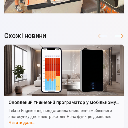
Схожі новини
Оновлений тижневий програматор у мобільному застосунку електрокотла TEKNIX
Teknix Engineering представила оновлення мобільного
застосунку для електрокотлів. Нова функція дозволяє
налаштовувати індивідуальний графік температури для
Читати далі...