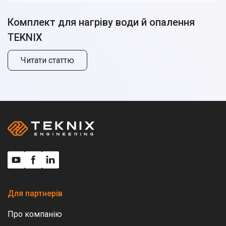
опалення та гарячої води на кожен день тижня, що
допомагає ефективніше використовувати
Комплект для нагріву води й опалення
електроенергію та знижувати витрати.
TEKNIX
Читати статтю
Для партнерів
Про компанію