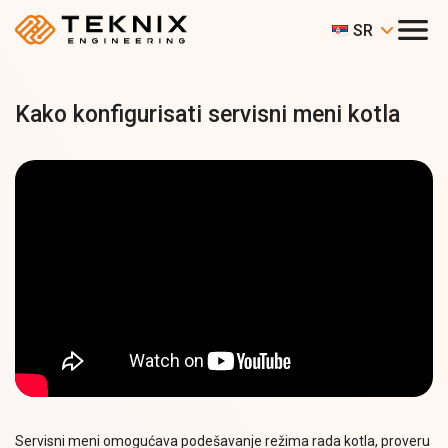
SR
Kako konfigurisati servisni meni kotla
Servisni meni omogućava podešavanje režima rada kotla, proveru