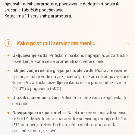
njegovih radnih parametara, povezivanje dodatnih modula ili
vraćanje fabričkih podešavanja.
Kotao ima 11 servisnih parametara.
Kako pristupiti servisnom meniju
Uključivanje kotla
: Pritiskom na ikonu napajanja, pozadinsko
osvetljenje ikone će se promeniti iz crvene u belu.
Isključivanje režima grejanja i tople vode
: Postavite režime
grejanja i tople vode na „isključeno“ pritiskom na odgovarajuće
ikone. Pozadinsko osvetljenje ikona će se promeniti iz svetle
(100%) u prigušenu (50%).
Ulazak u servisni režim
: Pritisnite i držite ikonu zupčanika 6
sekundi.
Navigacija kroz parametre
: Na ekranu će se pojaviti servisni
režim P1. Možete listati parametre servisnog menija od P1 do
P11 pomoću strelica. Da biste ušli u odabrani parametar,
pritisnite ikonu „isključi“.