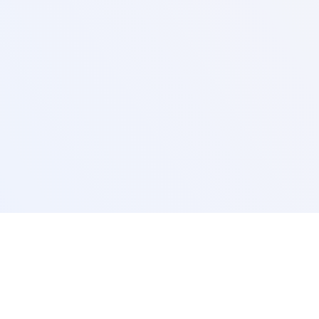
ртнери:
Сервисна поддршка:
анији
+36 20 803 9670
 се купи