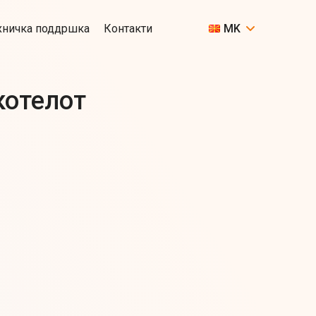
хничка поддршка
Контакти
MK
котелот