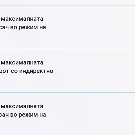
а максималната
сач во режим на
а максималната
ерот со индиректно
а максималната
сач во режим на