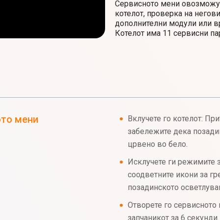
Сервисното мени овозможув
котелот, проверка на негов
дополнителни модули или в
Котелот има 11 сервисни па
ото мени
Вклучете го котелот: При
забележите дека позади
црвено во бело.
Исклучете ги режимите з
соодветните икони за гр
позадинското осветлува
Отворете го сервисното 
запчаникот за 6 секунди.