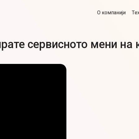
О компанији
Tе
ирате сервисното мени на 