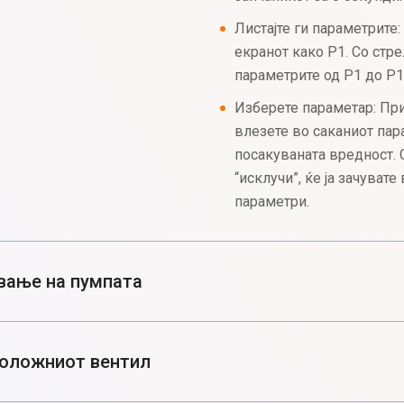
Листајте ги параметрите
екранот како P1. Со стр
параметрите од P1 до P1
Изберете параметар: Прит
влезете во саканиот пара
посакуваната вредност. 
“исклучи”, ќе ја зачувате
параметри.
вање на пумпата
положниот вентил