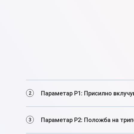
Параметар P1: Присилно вклучу
Параметар P2: Положба на три