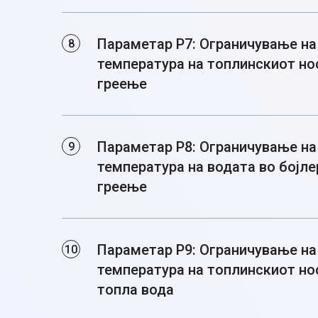
Параметар P7: Ограничување н
температура на топлинскиот но
греење
Параметар P8: Ограничување н
температура на водата во бојл
греење
Параметар P9: Ограничување н
температура на топлинскиот но
топла вода