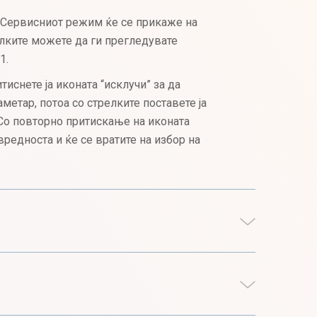
: Сервисниот режим ќе се прикаже на
елките можете да ги прегледувате
1.
иснете ја иконата “исклучи” за да
метар, потоа со стрелките поставете ја
Со повторно притискање на иконата
 вредноста и ќе се вратите на избор на