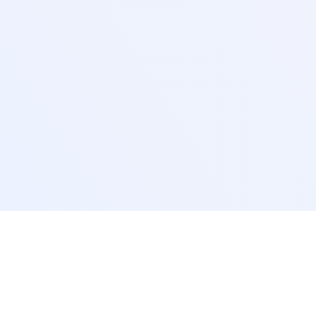
За па
О комп
Каде да