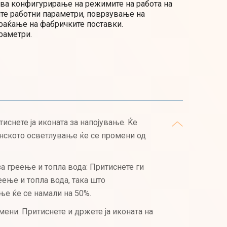
а конфигурирање на режимите на работа на
ите работни параметри, поврзување на
раќање на фабричките поставки.
раметри.
тиснете ја иконата за напојување. Ќе
нското осветлување ќе се промени од
а греење и топла вода: Притиснете ги
еење и топла вода, така што
ње ќе се намали на 50%.
мени: Притиснете и држете ја иконата на