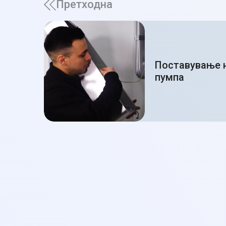
Претходна
Поставување 
пумпа