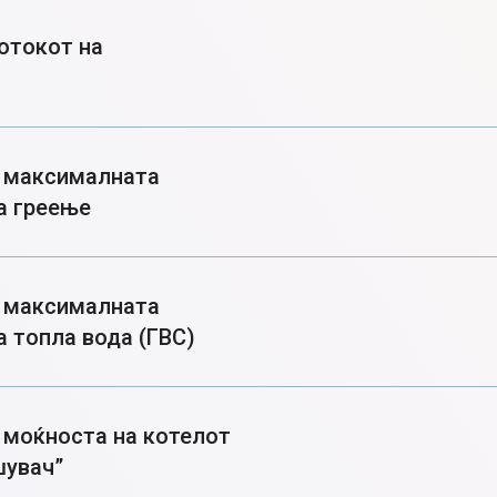
отокот на
а максималната
а греење
а максималната
 топла вода (ГВС)
 моќноста на котелот
шувач”