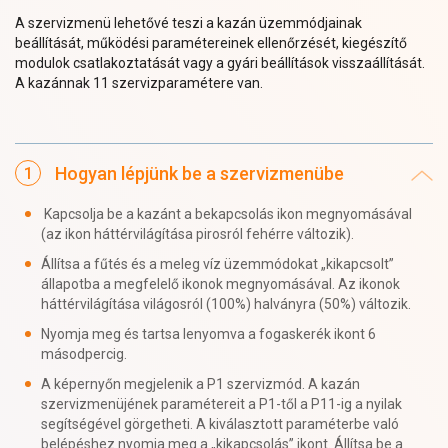
A szervizmenü lehetővé teszi a kazán üzemmódjainak
beállítását, működési paramétereinek ellenőrzését, kiegészítő
modulok csatlakoztatását vagy a gyári beállítások visszaállítását.
A kazánnak 11 szervizparamétere van.
Hogyan lépjünk be a szervizmenübe
Kapcsolja be a kazánt a bekapcsolás ikon megnyomásával
(az ikon háttérvilágítása pirosról fehérre változik).
Állítsa a fűtés és a meleg víz üzemmódokat „kikapcsolt”
állapotba a megfelelő ikonok megnyomásával. Az ikonok
háttérvilágítása világosról (100%) halványra (50%) változik.
Nyomja meg és tartsa lenyomva a fogaskerék ikont 6
másodpercig.
A képernyőn megjelenik a P1 szervizmód. A kazán
szervizmenüjének paramétereit a P1-től a P11-ig a nyilak
segítségével görgetheti. A kiválasztott paraméterbe való
belépéshez nyomja meg a „kikapcsolás” ikont. Állítsa be a