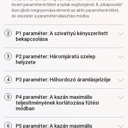
kívánt paraméterértéket a nyilak segítségével. A „kikapcsolás”
ikon újbóli megnyomása elmenti az aktív paraméterértéket,
és visszatér a paraméterválasztási módba.
P1 paraméter: A szivattyú kényszerített
bekapcsolása
P2 paraméter: Háromjáratú szelep
helyzete
P3 paraméter: Hőhordozó áramlásjelzője
P4 paraméter: A kazán maximális
teljesítményének korlátozása fűtési
módban
P5 paraméter: A kazán maximális