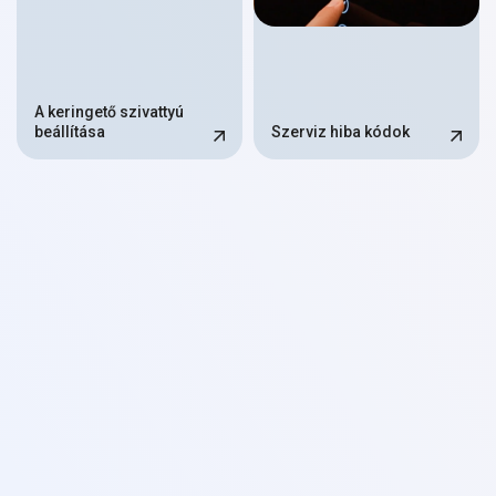
A keringető szivattyú
beállítása
Szerviz hiba kódok