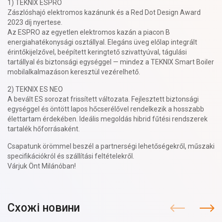
1) TEKNIX ESPRO
Zászlóshajó elektromos kazánunk és a Red Dot Design Award
2023 díj nyertese.
Az ESPRO az egyetlen elektromos kazán a piacon B
energiahatékonysági osztállyal. Elegáns üveg előlap integrált
érintőkijelzővel, beépített keringtető szivattyúval, tágulási
tartállyal és biztonsági egységgel — mindez a TEKNIX Smart Boiler
mobilalkalmazáson keresztül vezérelhető.
2) TEKNIX ES NEO
A bevált ES sorozat frissített változata. Fejlesztett biztonsági
egységgel és öntött lapos hőcserélővel rendelkezik a hosszabb
élettartam érdekében. Ideális megoldás hibrid fűtési rendszerek
tartalék hőforrásaként.
Csapatunk örömmel beszél a partnerségi lehetőségekről, műszaki
specifikációkról és szállítási feltételekről.
Várjuk Önt Milánóban!
Схожі новини