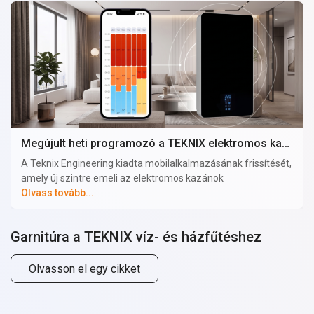
Megújult heti programozó a TEKNIX elektromos kazán mobilalkalmazásában
A Teknix Engineering kiadta mobilalkalmazásának frissítését,
amely új szintre emeli az elektromos kazánok
energiahatékonyságát. Mostantól a felhasználók egyedi
Olvass tovább...
hőmérsékleti ütemezést állíthatnak be a hét minden napjára,
mind a fűtéshez, mind a használati melegvízhez (indirekt
Garnitúra a TEKNIX víz- és házfűtéshez
fűtésű bojler esetén). A kazán csak akkor működik teljes
teljesítménnyel, amikor arra valóban szükség van, így nem
pazarolja feleslegesen az elektromos energiát.
Olvasson el egy cikket