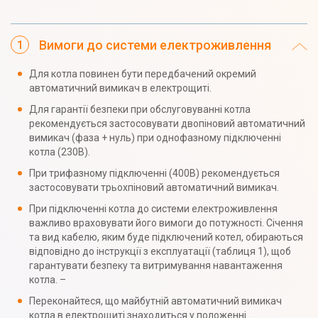
Вимоги до системи електроживлення
Для котла повинен бути передбачений окремий
автоматичний вимикач в електрощиті.
Для гарантії безпеки при обслуговуванні котла
рекомендується застосовувати двопіновий автоматичний
вимикач (фаза + нуль) при однофазному підключенні
котла (230В).
При трифазному підключенні (400В) рекомендується
застосовувати трьохпіновий автоматичний вимикач.
При підключенні котла до системи електроживлення
важливо враховувати його вимоги до потужності. Січення
та вид кабелю, яким буде підключений котел, обираються
відповідно до інструкції з експлуатації (таблиця 1), щоб
гарантувати безпеку та витримування навантаження
котла. –
Переконайтеся, що майбутній автоматичний вимикач
котла в електрощиті знаходиться у положенні