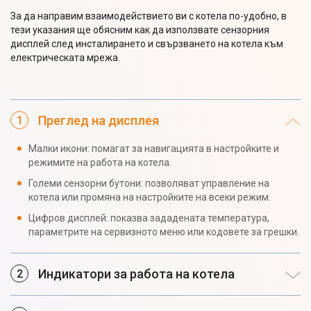
За да направим взаимодействието ви с котела по-удобно, в
тези указания ще обясним как да използвате сензорния
дисплей след инсталирането и свързването на котела към
електрическата мрежа.
Преглед на дисплея
Малки икони: помагат за навигацията в настройките и
режимите на работа на котела.
Големи сензорни бутони: позволяват управление на
котела или промяна на настройките на всеки режим.
Цифров дисплей: показва зададената температура,
параметрите на сервизното меню или кодовете за грешки.
Индикатори за работа на котела