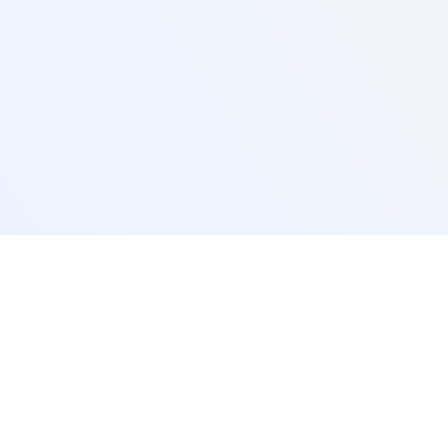
За партньори