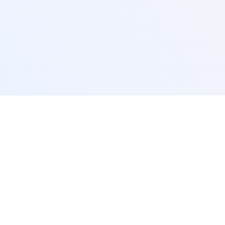
За партньори
Относно компанията