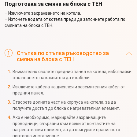
Подготовка за смяна на блока с ТЕН
– Изключете захранването на котела.
– Източете водата от котела преди да започнете работа по
смяната на блока с ТЕН.
Стъпка по стъпка ръководство за
смяна на блока с ТЕН
Внимателно свалете предния панел на котела, избягвайки
откачването на каквито и да е кабели.
Изключете кабела на дисплея и заземителния кабел от
предния панел.
Отворете долната част на корпуса на котела, за да
получите достъп до блока с нагревателния елемент.
Ако е необходимо, маркирайте захранващите
проводници, свързани към всеки от контактите на
нагревателния елемент, за да осигурите правилното
повторно инсталиране.