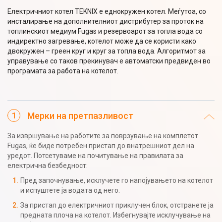
Електричниот котел TEKNIX е еднокружен котел. Меѓутоа, со
инсталирање на дополнителниот дистрибутер за проток на
топлинскиот медиум Fugas и резервоарот за топла вода со
индиректно загревање, котелот може да се користи како
двокружен – греен круг и круг за топла вода. Алгоритмот за
управување со таков прекинувач е автоматски предвиден во
програмата за работа на котелот.
Мерки на претпазливост
За извршување на работите за поврзување на комплетот
Fugas, ќе биде потребен пристап до внатрешниот дел на
уредот. Потсетуваме на почитување на правилата за
електрична безбедност:
Пред започнување, исклучете го напојувањето на котелот
и испуштете ја водата од него.
За пристап до електричниот приклучен блок, отстранете ја
предната плоча на котелот. Избегнувајте исклучување на