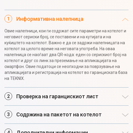
Информативна налепницa
Овие налепници, кои ги содржат сите параметри на котелот и
неговиот сериски број, се поставени и на кутијата и на
куќиштето на котелот. Важно е да се задржи налепницата на
котелот за целото време на неговата употреба. На оваа
налепница се наоѓаат два QR-кода: еден со серискиот број на
котелот и друг со линк за преземање на апликацијата на
смартфон. Овие податоци се неопходни за поврзување на
апликацијата и регистрација на котелот во гаранциската база
на TEKNIX.
Проверка на гаранцискиот лист
Содржина на пакетот на котелот
Дополнителни информации