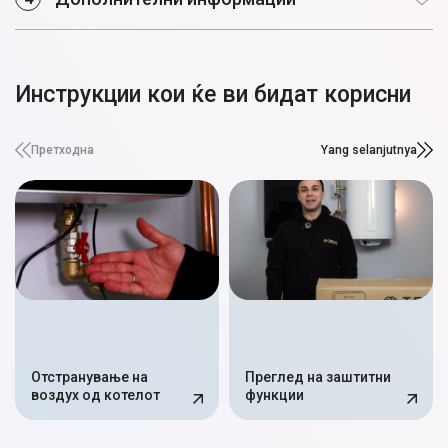
Инструкции кои ќе ви бидат корисни
Претходна
Yang selanjutnya
Отстранување на
Преглед на заштитни
воздух од котелот
функции