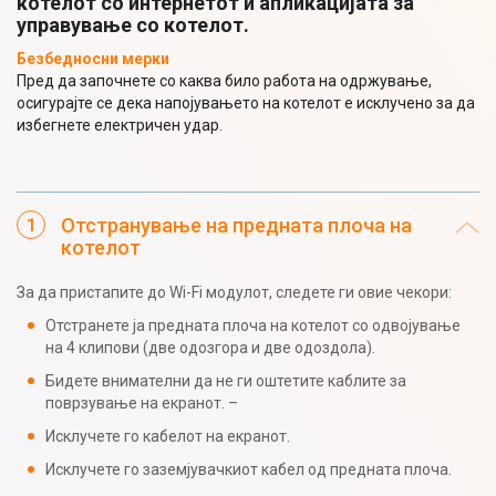
котелот со интернетот и апликацијата за
управување со котелот.
Безбедносни мерки
Пред да започнете со каква било работа на одржување,
осигурајте се дека напојувањето на котелот е исклучено за да
избегнете електричен удар.
Отстранување на предната плоча на
котелот
За да пристапите до Wi-Fi модулот, следете ги овие чекори:
Отстранете ја предната плоча на котелот со одвојување
на 4 клипови (две одозгора и две одоздола).
Бидете внимателни да не ги оштетите каблите за
поврзување на екранот. –
Исклучете го кабелот на екранот.
Исклучете го заземјувачкиот кабел од предната плоча.