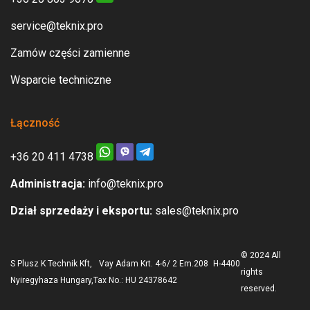
service@teknix.pro
Zamów części zamienne
Wsparcie techniczne
Łączność
+36 20 411 4738
Administracja:
info@teknix.pro
Dział sprzedaży i eksportu:
sales@teknix.pro
© 2024 All
S Plusz K Technik Kft, Vay Adam Krt. 4-6/ 2 Em.208 H-4400
rights
Nyiregyhaza Hungary,Tax No.: HU 24378642
reserved.