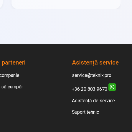
 parteneri
Asistență service
companie
service@teknix.pro
 să cumpăr
+36 20 803 9670
Asistență de service
Suport tehnic