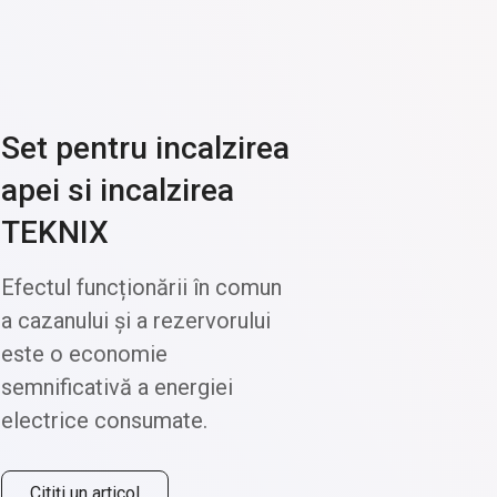
Set pentru incalzirea
apei si incalzirea
TEKNIX
Efectul funcționării în comun
a cazanului și a rezervorului
este o economie
semnificativă a energiei
TEKNIX Engineering la MCE 2026 — Milano, 24–27 martie
electrice consumate.
Citeste mai mult...
Cites
Citiți un articol