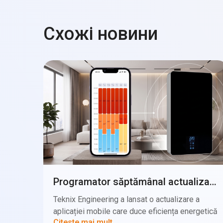
Схожі новини
Programator săptămânal actualizat în aplicația mobilă a centralei electrice TEKNIX
Teknix Engineering a lansat o actualizare a
aplicației mobile care duce eficiența energetică
Citeste mai mult...