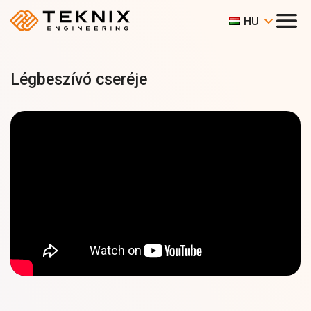
HU
Légbeszívó cseréje