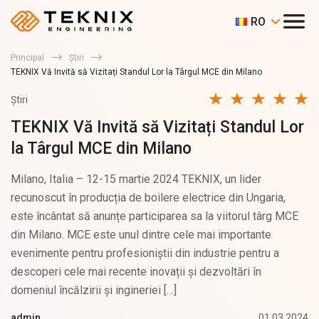
RO
Principal
Știri
TEKNIX Vă Invită să Vizitați Standul Lor la Târgul MCE din Milano
Știri
TEKNIX Vă Invită să Vizitați Standul Lor
la Târgul MCE din Milano
Milano, Italia – 12-15 martie 2024 TEKNIX, un lider
recunoscut în producția de boilere electrice din Ungaria,
este încântat să anunțe participarea sa la viitorul târg MCE
din Milano. MCE este unul dintre cele mai importante
evenimente pentru profesioniștii din industrie pentru a
descoperi cele mai recente inovații și dezvoltări în
domeniul încălzirii și ingineriei […]
01.03.2024
admin