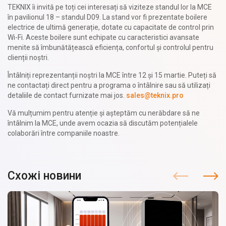
TEKNIX îi invită pe toți cei interesați să viziteze standul lor la MCE
în pavilionul 18 – standul D09. La stand vor fi prezentate boilere
electrice de ultimă generație, dotate cu capacitate de control prin
Wi-Fi. Aceste boilere sunt echipate cu caracteristici avansate
menite să îmbunătățească eficiența, confortul și controlul pentru
clienții noștri.
Întâlniți reprezentanții noștri la MCE între 12 și 15 martie. Puteți să
ne contactați direct pentru a programa o întâlnire sau să utilizați
detaliile de contact furnizate mai jos.
sales@teknix.pro
Vă mulțumim pentru atenție și așteptăm cu nerăbdare să ne
întâlnim la MCE, unde avem ocazia să discutăm potențialele
colaborări între companiile noastre.
Схожі новини