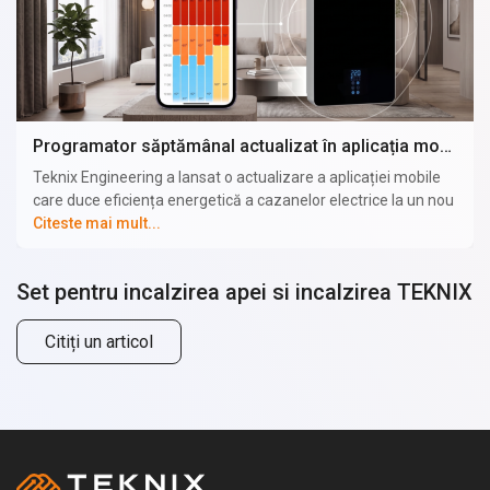
Programator săptămânal actualizat în aplicația mobilă a centralei electrice TEKNIX
Teknix Engineering a lansat o actualizare a aplicației mobile
care duce eficiența energetică a cazanelor electrice la un nou
nivel. Acum, utilizatorii pot seta un program individual de
Citeste mai mult...
temperatură pentru fiecare zi a săptămânii atât pentru
încălzire, cât și pentru apa caldă menajeră (în cazul utilizării
Set pentru incalzirea apei si incalzirea TEKNIX
unui boiler cu încălzire indirectă). Cazanul funcționează la
putere maximă doar atunci când este cu adevărat necesar și
nu consumă inutil energie electrică.
Citiți un articol