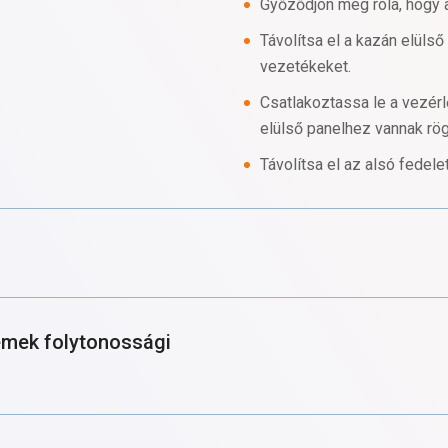
Győződjön meg róla, hogy a
Távolítsa el a kazán elülső
vezetékeket.
Csatlakoztassa le a vezérlő
elülső panelhez vannak rö
Távolítsa el az alsó fedel
lemek folytonossági