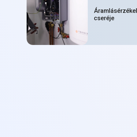
Áramlásérzékel
cseréje