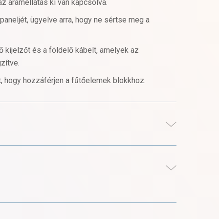
z áramellátás ki van kapcsolva.
 paneljét, ügyelve arra, hogy ne sértse meg a
 kijelzőt és a földelő kábelt, amelyek az
gzítve.
et, hogy hozzáférjen a fűtőelemek blokkhoz.