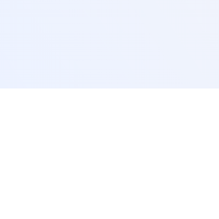
Partn
Az S P
Hol vás