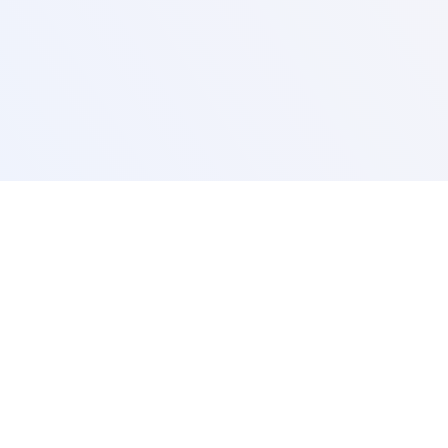
ereknek
Szerviz támogatás:
LUSZ K TECHNIK KFT
+36 20 803 9670
árolható meg?
service@teknix.pro
Szerviztámogatás