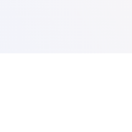
Elérhetőség
+36 20 411 4738
Adminisztráció:
info@teknix.pro
Értékesítési és export osztály:
sales@teknix.pro